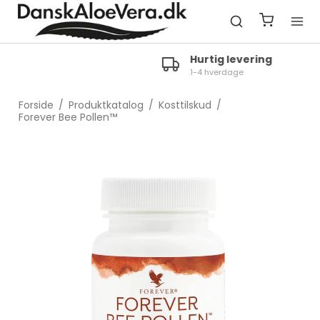
Hurtig levering
1-4 hverdage
Forside
/
Produktkatalog
/
Kosttilskud
/
Forever Bee Pollen™