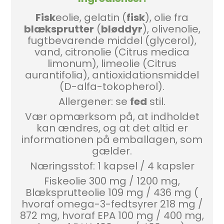
Fisk
eolie, gelatin (
fisk
), olie fra
blæksprutter
(
bløddyr
), olivenolie,
fugtbevarende middel (glycerol),
vand, citronolie (Citrus medica
limonum), limeolie (Citrus
aurantifolia), antioxidationsmiddel
(D-alfa-tokopherol).
Allergener: se
fed
stil.
Vær opmærksom på, at indholdet
kan ændres, og at det altid er
informationen på emballagen, som
gælder.
Næringsstof: 1 kapsel / 4 kapsler
Fiskeolie 300 mg / 1200 mg,
Blæksprutteolie 109 mg / 436 mg (
hvoraf omega-3-fedtsyrer 218 mg /
872 mg, hvoraf EPA 100 mg / 400 mg,