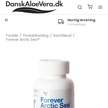
Hurtig levering
1-4 hverdage
Forside
/
Produktkatalog
/
Kosttilskud
/
Forever Arctic Sea™